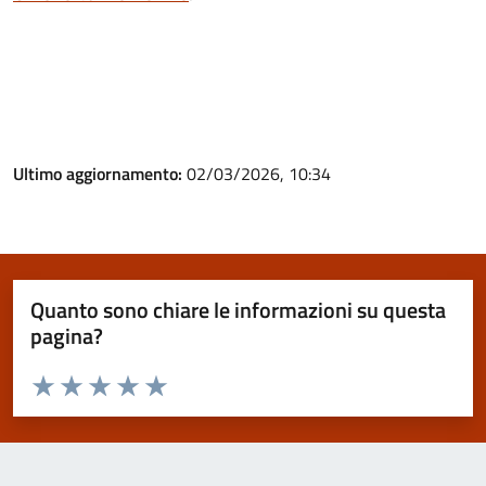
Ultimo aggiornamento:
02/03/2026, 10:34
Quanto sono chiare le informazioni su questa
pagina?
Valuta da 1 a 5 stelle la pagina
Valuta 1 stelle su 5
Valuta 2 stelle su 5
Valuta 3 stelle su 5
Valuta 4 stelle su 5
Valuta 5 stelle su 5