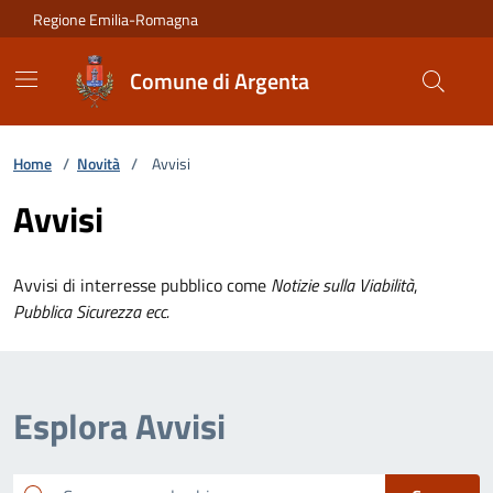
Vai ai contenuti
Vai al footer
Regione Emilia-Romagna
Comune di Argenta
Home
/
Novità
/
Avvisi
Avvisi
Avvisi di interresse pubblico come
Notizie sulla Viabilità
,
Pubblica Sicurezza ecc.
Esplora Avvisi