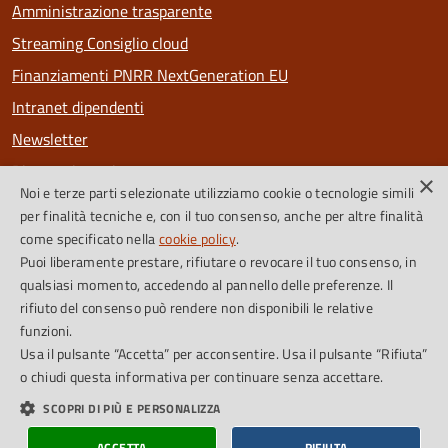
Amministrazione trasparente
Streaming Consiglio cloud
Finanziamenti PNRR NextGeneration EU
Intranet dipendenti
Newsletter
Riconoscimenti
×
Noi e terze parti selezionate utilizziamo cookie o tecnologie simili
PagoPa
per finalità tecniche e, con il tuo consenso, anche per altre finalità
come specificato nella
cookie policy
.
Puoi liberamente prestare, rifiutare o revocare il tuo consenso, in
SEGUICI SU
qualsiasi momento, accedendo al pannello delle preferenze. Il
rifiuto del consenso può rendere non disponibili le relative
Facebook
Instagram
Feed RSS
funzioni.
Usa il pulsante “Accetta” per acconsentire. Usa il pulsante “Rifiuta”
o chiudi questa informativa per continuare senza accettare.
Cookie Policy
Credits
SCOPRI DI PIÙ E PERSONALIZZA
Dichiarazione di accessibilità
Obiettivi accessibilità
ACCETTA
RIFIUTA