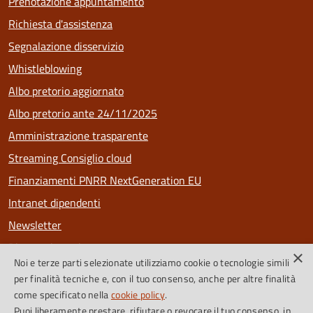
Prenotazione appuntamento
Richiesta d'assistenza
Segnalazione disservizio
Whistleblowing
Albo pretorio aggiornato
Albo pretorio ante 24/11/2025
Amministrazione trasparente
Streaming Consiglio cloud
Finanziamenti PNRR NextGeneration EU
Intranet dipendenti
Newsletter
Riconoscimenti
×
Noi e terze parti selezionate utilizziamo cookie o tecnologie simili
PagoPa
per finalità tecniche e, con il tuo consenso, anche per altre finalità
come specificato nella
cookie policy
.
Puoi liberamente prestare, rifiutare o revocare il tuo consenso, in