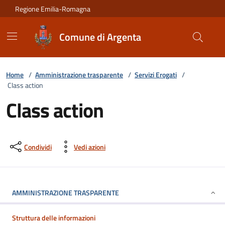
Vai ai contenuti
Vai al footer
Regione Emilia-Romagna
Comune di Argenta
Home
/
Amministrazione trasparente
/
Servizi Erogati
/
Class action
Class action
Condividi
Vedi azioni
AMMINISTRAZIONE TRASPARENTE
Struttura delle informazioni