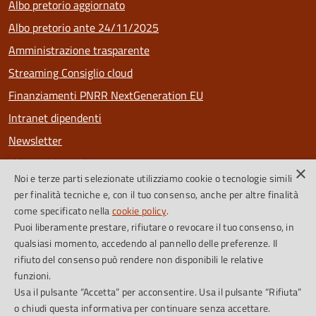
Albo pretorio aggiornato
Albo pretorio ante 24/11/2025
Amministrazione trasparente
Streaming Consiglio cloud
Finanziamenti PNRR NextGeneration EU
Intranet dipendenti
Newsletter
Riconoscimenti
×
Noi e terze parti selezionate utilizziamo cookie o tecnologie simili
PagoPa
per finalità tecniche e, con il tuo consenso, anche per altre finalità
come specificato nella
cookie policy
.
Puoi liberamente prestare, rifiutare o revocare il tuo consenso, in
SEGUICI SU
qualsiasi momento, accedendo al pannello delle preferenze. Il
rifiuto del consenso può rendere non disponibili le relative
Facebook
Instagram
Feed RSS
funzioni.
Usa il pulsante “Accetta” per acconsentire. Usa il pulsante “Rifiuta”
o chiudi questa informativa per continuare senza accettare.