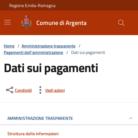
Vai ai contenuti
Vai al footer
Regione Emilia-Romagna
Comune di Argenta
Home
/
Amministrazione trasparente
/
Pagamenti dell'amministrazione
/
Dati sui pagamenti
Dati sui pagamenti
Condividi
Vedi azioni
AMMINISTRAZIONE TRASPARENTE
Struttura delle informazioni