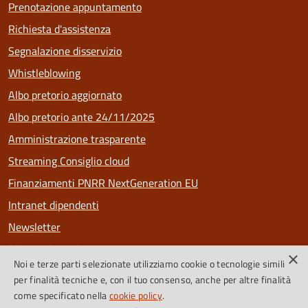
Prenotazione appuntamento
Richiesta d'assistenza
Segnalazione disservizio
Whistleblowing
Albo pretorio aggiornato
Albo pretorio ante 24/11/2025
Amministrazione trasparente
Streaming Consiglio cloud
Finanziamenti PNRR NextGeneration EU
Intranet dipendenti
Newsletter
Riconoscimenti
×
Noi e terze parti selezionate utilizziamo cookie o tecnologie simili
PagoPa
per finalità tecniche e, con il tuo consenso, anche per altre finalità
come specificato nella
cookie policy
.