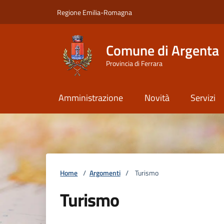
Vai ai contenuti
Vai al footer
Regione Emilia-Romagna
Comune di Argenta
Provincia di Ferrara
Amministrazione
Novità
Servizi
Home
/
Argomenti
/
Turismo
Turismo