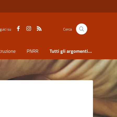
Facebook
Instagram
Feed RSS
guici su
Cerca
truzione
PNRR
Tutti gli argomenti...