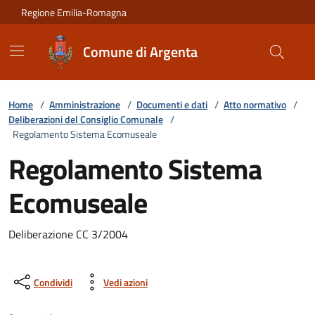
Vai ai contenuti
Vai al footer
Regione Emilia-Romagna
Comune di Argenta
Home
/
Amministrazione
/
Documenti e dati
/
Atto normativo
/
Deliberazioni del Consiglio Comunale
/
Regolamento Sistema Ecomuseale
Regolamento Sistema
Ecomuseale
Deliberazione CC 3/2004
Condividi
Vedi azioni