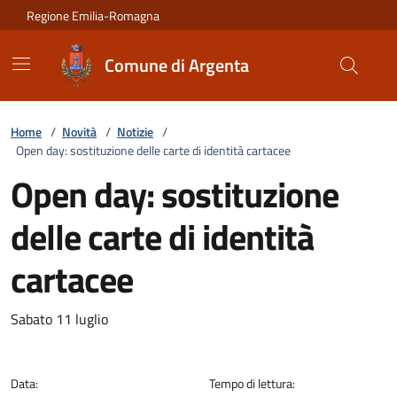
Vai ai contenuti
Vai al footer
Regione Emilia-Romagna
Comune di Argenta
Home
/
Novità
/
Notizie
/
Open day: sostituzione delle carte di identità cartacee
Open day: sostituzione
delle carte di identità
cartacee
Dettagli della notizia
Sabato 11 luglio
Data:
Tempo di lettura: