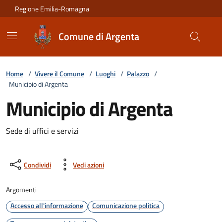
Vai ai contenuti
Vai al footer
Regione Emilia-Romagna
Comune di Argenta
Home
/
Vivere il Comune
/
Luoghi
/
Palazzo
/
Municipio di Argenta
Municipio di Argenta
Sede di uffici e servizi
Condividi
Vedi azioni
Argomenti
Accesso all'informazione
Comunicazione politica