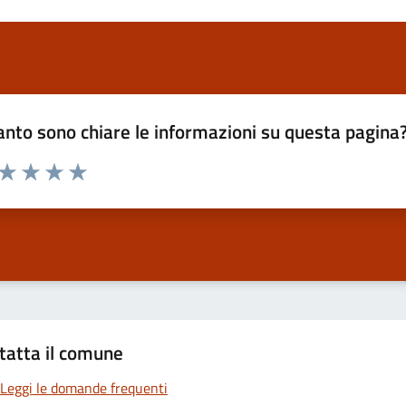
nto sono chiare le informazioni su questa pagina
 da 1 a 5 stelle la pagina
ta 1 stelle su 5
Valuta 2 stelle su 5
Valuta 3 stelle su 5
Valuta 4 stelle su 5
Valuta 5 stelle su 5
tatta il comune
Leggi le domande frequenti