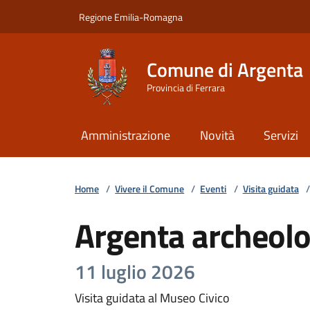
Vai ai contenuti
Vai al footer
Regione Emilia-Romagna
Comune di Argenta
Provincia di Ferrara
Amministrazione
Novità
Servizi
Home
/
Vivere il Comune
/
Eventi
/
Visita guidata
/
Argenta archeolo
11 luglio 2026
Visita guidata al Museo Civico