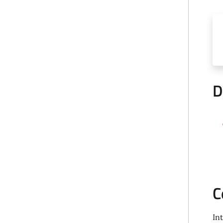
D
C
In