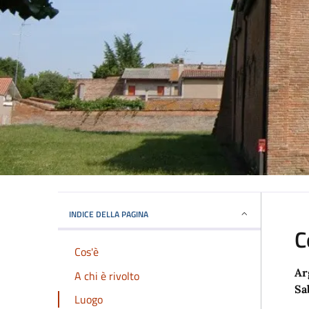
INDICE DELLA PAGINA
C
Cos'è
Ar
A chi è rivolto
Sa
Luogo