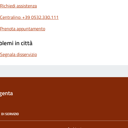
Richiedi assistenza
Centralino: +39 0532.330.111
Prenota appuntamento
blemi in città
Segnala disservizio
genta
 DI SERVIZIO