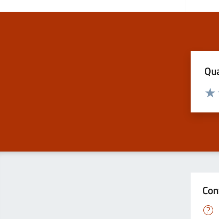
Qua
Valuta
Valu
Con