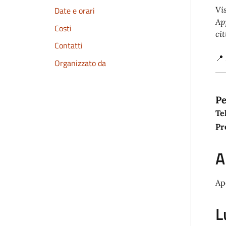
Date e orari
Vi
Ap
Costi
cit
Contatti
📍
Organizzato da
Pe
Te
Pr
A
Ap
L