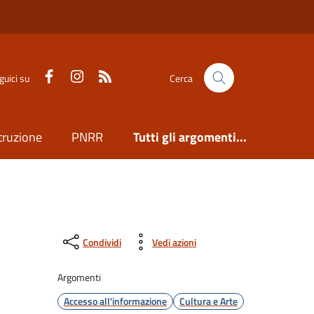
Facebook
Instagram
Feed RSS
guici su
Cerca
truzione
PNRR
Tutti gli argomenti...
Condividi
Vedi azioni
Argomenti
Accesso all'informazione
Cultura e Arte