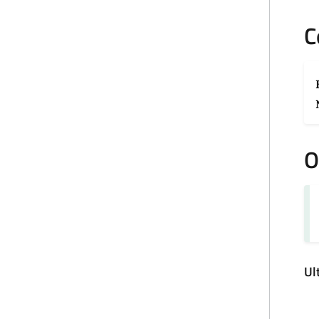
C
O
Ul