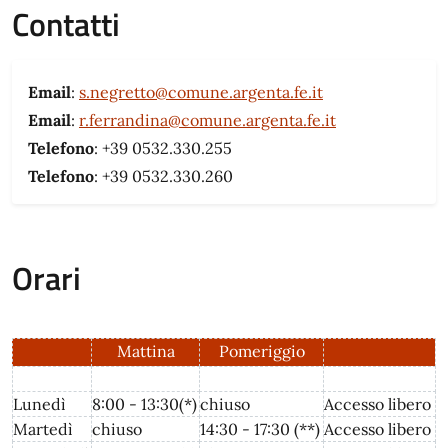
Contatti
Email
:
s.negretto@comune.argenta.fe.it
Email
:
r.ferrandina@comune.argenta.fe.it
Telefono
: +39 0532.330.255
Telefono
: +39 0532.330.260
Orari
Mattina
Pomeriggio
Lunedì
8:00 - 13:30(*)
chiuso
Accesso libero
Martedì
chiuso
14:30 - 17:30 (**)
Accesso libero