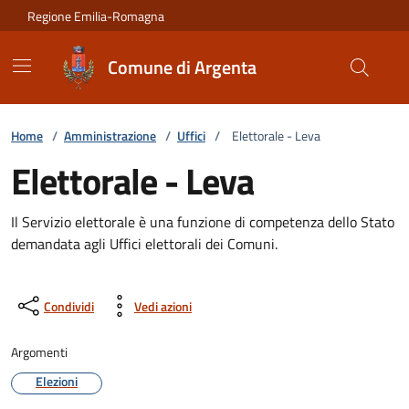
Vai ai contenuti
Vai al footer
Regione Emilia-Romagna
Comune di Argenta
Home
/
Amministrazione
/
Uffici
/
Elettorale - Leva
Elettorale - Leva
Il Servizio elettorale è una funzione di competenza dello Stato
demandata agli Uffici elettorali dei Comuni.
Condividi
Vedi azioni
Argomenti
Elezioni