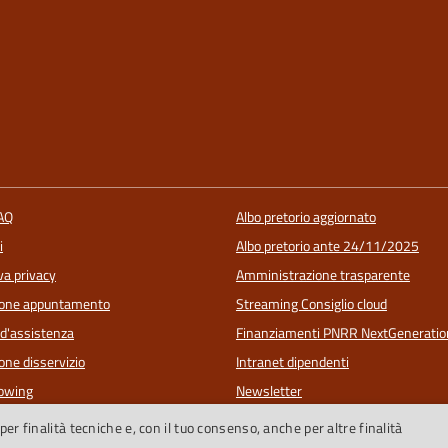
FAQ
Albo pretorio aggiornato
i
Albo pretorio ante 24/11/2025
va privacy
Amministrazione trasparente
ione appuntamento
Streaming Consiglio cloud
 d'assistenza
Finanziamenti PNRR NextGeneratio
one disservizio
Intranet dipendenti
lowing
Newsletter
Riconoscimenti
per finalità tecniche e, con il tuo consenso, anche per altre finalità