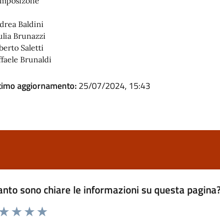
mposizone
drea Baldini
ulia Brunazzi
berto Saletti
ffaele Brunaldi
timo aggiornamento:
25/07/2024, 15:43
nto sono chiare le informazioni su questa pagina
 da 1 a 5 stelle la pagina