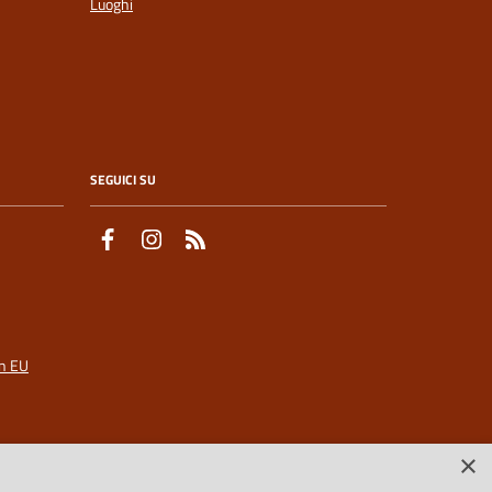
Luoghi
SEGUICI SU
Facebook
Instagram
Feed RSS
n EU
×