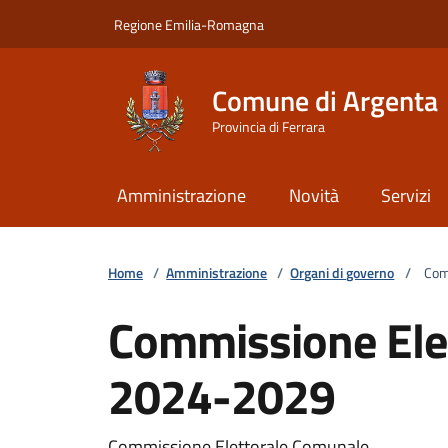
Vai ai contenuti
Vai al footer
Regione Emilia-Romagna
Comune di Argenta
Provincia di Ferrara
Amministrazione
Novità
Servizi
Home
/
Amministrazione
/
Organi di governo
/
Comm
Commissione Ele
2024-2029
Commissione Elettorale Comunale