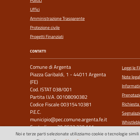
Politici
Uffici
Amministrazione Trasparente
Protezione civile
Progetti Finanziati
CONTATTI
Comune di Argenta
Leggi le 
Piazza Garibaldi, 1 - 44011 Argenta
Note legal
(FE)
Informati
Cod. ISTAT 038/001
Prenotaz
Partita I.V.A. 00108090382
Codice Fiscale 00315410381
Richiesta
P.E.C.
Segnalazi
municipio@pec.comune.argenta.fe.it
Whistleb
Centralino: +39 0532.330.111
Noi e terze parti selezionate utilizziamo cookie o tecnologie simili 