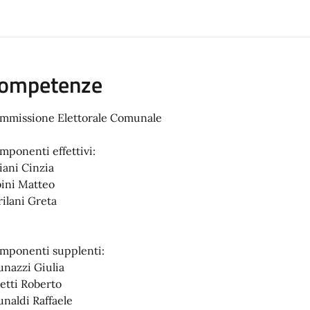
ompetenze
mmissione Elettorale Comunale
mponenti effettivi:
iani Cinzia
bini Matteo
rilani Greta
mponenti supplenti:
unazzi Giulia
letti Roberto
unaldi Raffaele