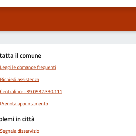
ta 1 stelle su 5
Valuta 2 stelle su 5
Valuta 3 stelle su 5
Valuta 4 stelle su 5
Valuta 5 stelle su 5
tatta il comune
Leggi le domande frequenti
Richiedi assistenza
Centralino: +39 0532.330.111
Prenota appuntamento
blemi in città
Segnala disservizio