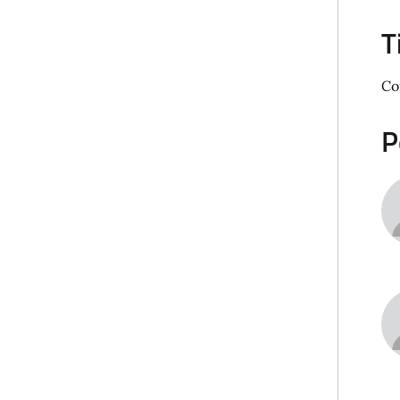
T
Co
P