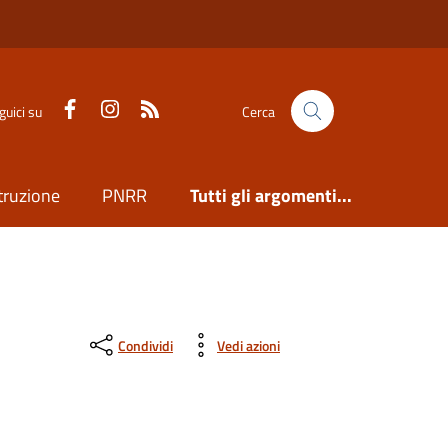
Facebook
Instagram
Feed RSS
guici su
Cerca
truzione
PNRR
Tutti gli argomenti...
Condividi
Vedi azioni