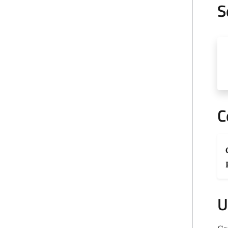
S
C
U