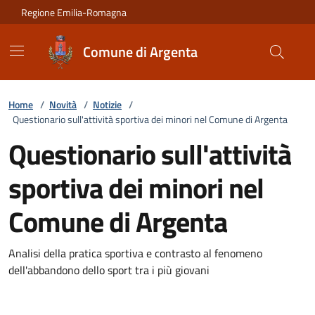
Vai ai contenuti
Vai al footer
Regione Emilia-Romagna
Comune di Argenta
Home
/
Novità
/
Notizie
/
Questionario sull'attività sportiva dei minori nel Comune di Argenta
Questionario sull'attività
sportiva dei minori nel
Comune di Argenta
Dettagli della notizia
Analisi della pratica sportiva e contrasto al fenomeno
dell'abbandono dello sport tra i più giovani