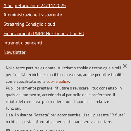
Albo pretorio ante 24/11/2025
Amministrazione trasparente
Streaming Consiglio cloud
Finanziamenti PNRR NextGeneration EU
Intranet dipendenti
Newsletter
Riconoscimenti
×
Noi e terze parti selezionate utilizziamo cookie o tecnologie simili
PagoPa
per finalità tecniche e, con il tuo consenso, anche per altre finalità
come specificato nella
cookie policy
.
Puoi liberamente prestare, rifiutare o revocare il tuo consenso, in
SEGUICI SU
qualsiasi momento, accedendo al pannello delle preferenze. Il
rifiuto del consenso può rendere non disponibili le relative
Facebook
Instagram
Feed RSS
funzioni.
Usa il pulsante “Accetta” per acconsentire. Usa il pulsante “Rifiuta”
o chiudi questa informativa per continuare senza accettare.
Cookie Policy
Credits
SCOPRI DI PIÙ E PERSONALIZZA