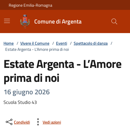
Vai ai contenuti
Vai al footer
Regione Emilia-Romagna
Comune di Argenta
Home
/
Vivere il Comune
/
Eventi
/
Spettacolo di danza
/
Estate Argenta - L’Amore prima di noi
Estate Argenta - L’Amore
prima di noi
16 giugno 2026
Scuola Studio 43
Condividi
Vedi azioni