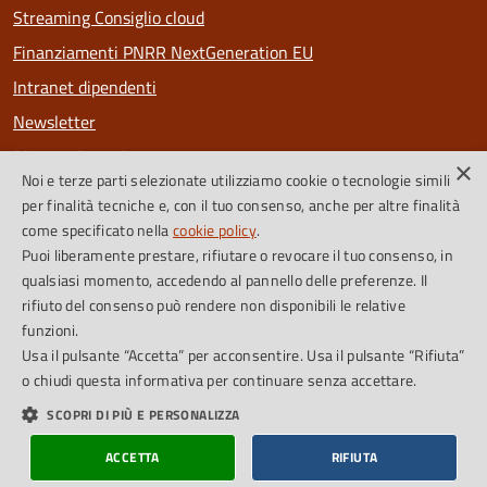
Streaming Consiglio cloud
Finanziamenti PNRR NextGeneration EU
Intranet dipendenti
Newsletter
Riconoscimenti
×
Noi e terze parti selezionate utilizziamo cookie o tecnologie simili
PagoPa
per finalità tecniche e, con il tuo consenso, anche per altre finalità
come specificato nella
cookie policy
.
Puoi liberamente prestare, rifiutare o revocare il tuo consenso, in
SEGUICI SU
qualsiasi momento, accedendo al pannello delle preferenze. Il
rifiuto del consenso può rendere non disponibili le relative
Facebook
Instagram
Feed RSS
funzioni.
Usa il pulsante “Accetta” per acconsentire. Usa il pulsante “Rifiuta”
o chiudi questa informativa per continuare senza accettare.
Cookie Policy
Credits
SCOPRI DI PIÙ E PERSONALIZZA
Dichiarazione di accessibilità
Obiettivi accessibilità
ACCETTA
RIFIUTA