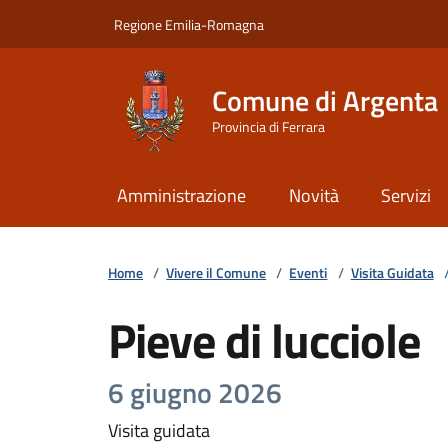
Vai ai contenuti
Vai al footer
Regione Emilia-Romagna
Comune di Argenta
Provincia di Ferrara
Amministrazione
Novità
Servizi
Home
/
Vivere il Comune
/
Eventi
/
Visita Guidata
Pieve di lucciole
6 giugno 2026
Visita guidata