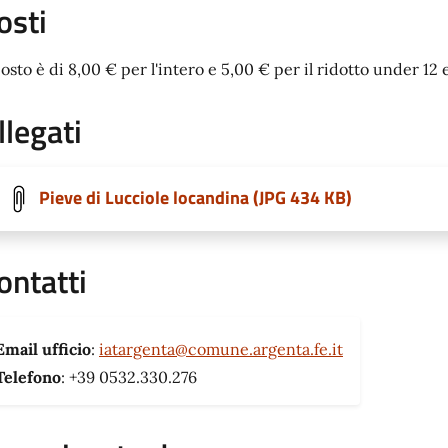
osti
costo è di 8,00 € per l'intero e 5,00 € per il ridotto under 12 
llegati
Pieve di Lucciole locandina (JPG 434 KB)
ontatti
Email ufficio
:
iatargenta@comune.argenta.fe.it
Telefono
: +39 0532.330.276