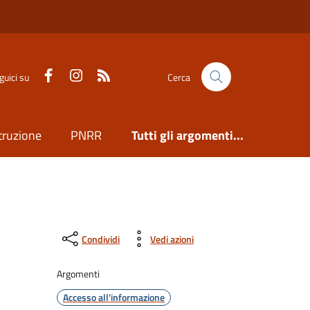
Facebook
Instagram
Feed RSS
guici su
Cerca
truzione
PNRR
Tutti gli argomenti...
Condividi
Vedi azioni
Argomenti
Accesso all'informazione