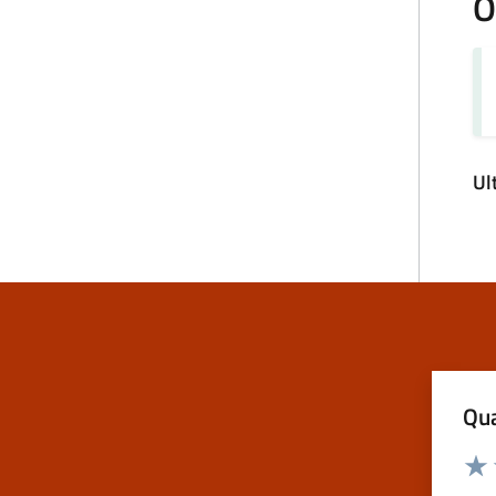
O
Ul
Qua
Valuta
Valu