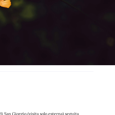
i San Giorgio (visita solo esterna) seguita