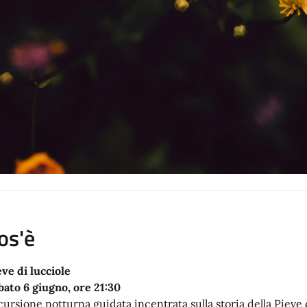
os'è
eve di lucciole
bato 6 giugno, ore 21:30
cursione notturna guidata incentrata sulla storia della Pieve d