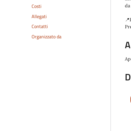
Costi
da
Allegati
📍
Contatti
Pr
Organizzato da
A
Ap
D