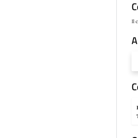
C
Il 
A
C