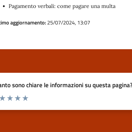
Pagamento verbali: come pagare una multa
timo aggiornamento:
25/07/2024, 13:07
nto sono chiare le informazioni su questa pagina
 da 1 a 5 stelle la pagina
ta 1 stelle su 5
Valuta 2 stelle su 5
Valuta 3 stelle su 5
Valuta 4 stelle su 5
Valuta 5 stelle su 5