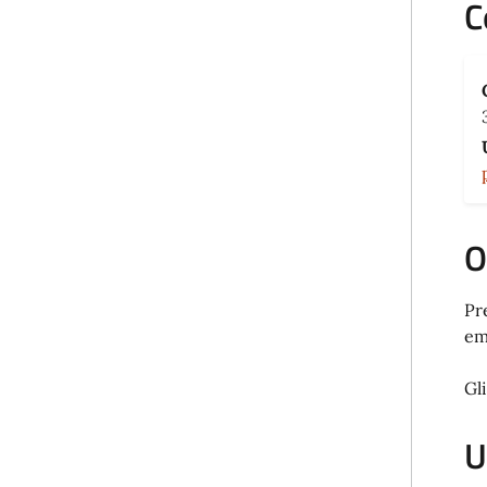
C
O
Pre
em
Gl
U