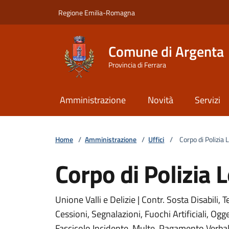
Vai ai contenuti
Vai al footer
Regione Emilia-Romagna
Comune di Argenta
Provincia di Ferrara
Amministrazione
Novità
Servizi
Home
/
Amministrazione
/
Uffici
/
Corpo di Polizia 
Corpo di Polizia 
Unione Valli e Delizie | Contr. Sosta Disabili, 
Cessioni, Segnalazioni, Fuochi Artificiali, Ogge
Fascicolo Incidente, Multe, Pagamento Verbal