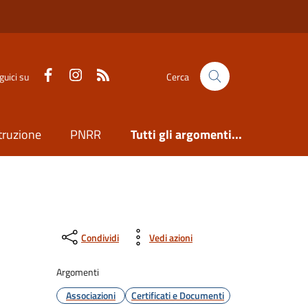
Facebook
Instagram
Feed RSS
guici su
Cerca
truzione
PNRR
Tutti gli argomenti...
Condividi
Vedi azioni
Argomenti
Associazioni
Certificati e Documenti