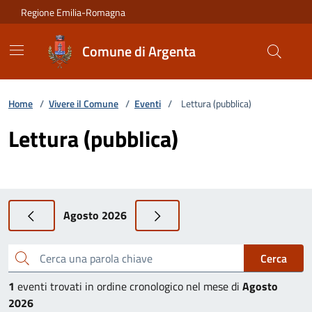
Vai ai contenuti
Vai al footer
Regione Emilia-Romagna
Comune di Argenta
Home
/
Vivere il Comune
/
Eventi
/
Lettura (pubblica)
Lettura (pubblica)
Agosto 2026
Cerca una parola chiave
Cerca
1
eventi trovati in ordine cronologico nel mese di
Agosto
2026