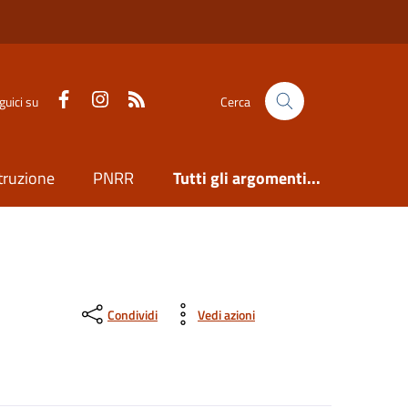
Facebook
Instagram
Feed RSS
guici su
Cerca
truzione
PNRR
Tutti gli argomenti...
Condividi
Vedi azioni