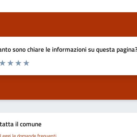
nto sono chiare le informazioni su questa pagina
 da 1 a 5 stelle la pagina
ta 1 stelle su 5
Valuta 2 stelle su 5
Valuta 3 stelle su 5
Valuta 4 stelle su 5
Valuta 5 stelle su 5
tatta il comune
Leggi le domande frequenti