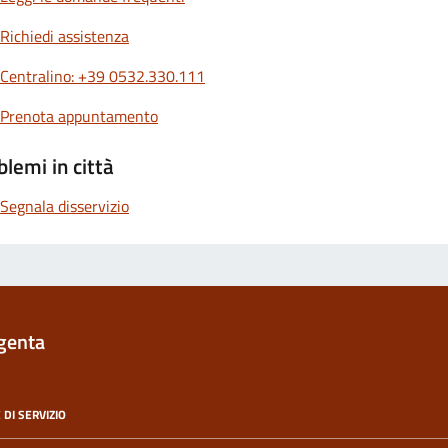
Richiedi assistenza
Centralino: +39 0532.330.111
Prenota appuntamento
blemi in città
Segnala disservizio
genta
 DI SERVIZIO