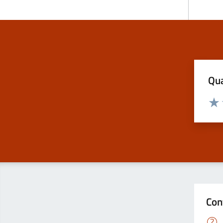
Qua
Valuta
Valu
Con