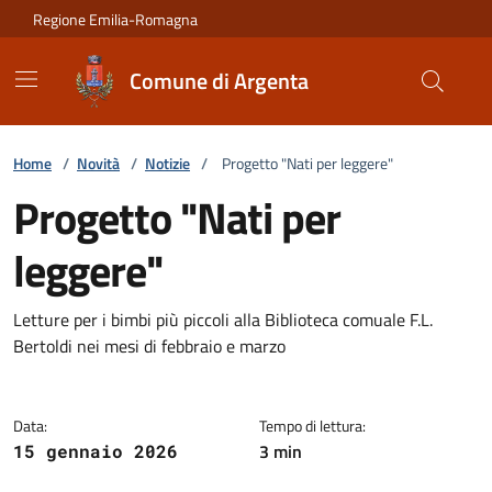
Vai ai contenuti
Vai al footer
Regione Emilia-Romagna
Comune di Argenta
Home
/
Novità
/
Notizie
/
Progetto "Nati per leggere"
Progetto "Nati per
leggere"
Dettagli della notizia
Letture per i bimbi più piccoli alla Biblioteca comuale F.L.
Bertoldi nei mesi di febbraio e marzo
Data:
Tempo di lettura:
3 min
15 gennaio 2026