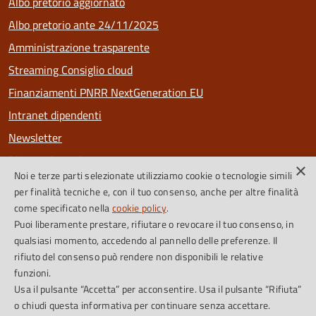
Albo pretorio aggiornato
Albo pretorio ante 24/11/2025
Amministrazione trasparente
Streaming Consiglio cloud
Finanziamenti PNRR NextGeneration EU
Intranet dipendenti
Newsletter
Riconoscimenti
×
Noi e terze parti selezionate utilizziamo cookie o tecnologie simili
PagoPa
per finalità tecniche e, con il tuo consenso, anche per altre finalità
come specificato nella
cookie policy
.
Puoi liberamente prestare, rifiutare o revocare il tuo consenso, in
SEGUICI SU
qualsiasi momento, accedendo al pannello delle preferenze. Il
rifiuto del consenso può rendere non disponibili le relative
Facebook
Instagram
Feed RSS
funzioni.
Usa il pulsante “Accetta” per acconsentire. Usa il pulsante “Rifiuta”
o chiudi questa informativa per continuare senza accettare.
Cookie Policy
Credits