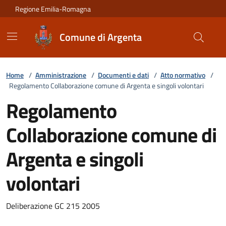
Vai ai contenuti
Vai al footer
Regione Emilia-Romagna
Comune di Argenta
Home
/
Amministrazione
/
Documenti e dati
/
Atto normativo
/
Regolamento Collaborazione comune di Argenta e singoli volontari
Regolamento
Collaborazione comune di
Argenta e singoli
volontari
Deliberazione GC 215 2005